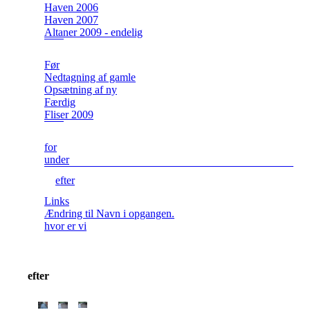
Haven 2006
Haven 2007
Altaner 2009 - endelig
Før
Nedtagning af gamle
Opsætning af ny
Færdig
Fliser 2009
for
under
efter
Links
Ændring til Navn i opgangen.
hvor er vi
efter