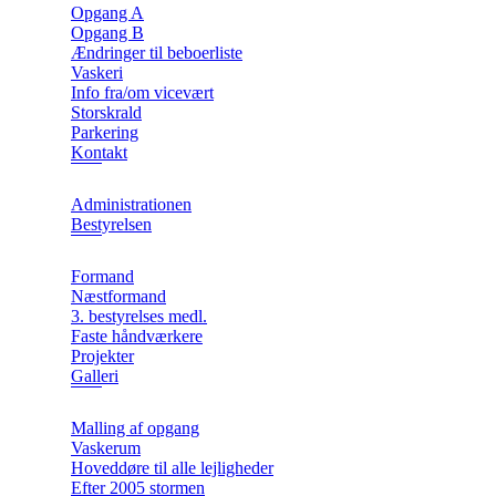
Opgang A
Opgang B
Ændringer til beboerliste
Vaskeri
Info fra/om vicevært
Storskrald
Parkering
Kontakt
Administrationen
Bestyrelsen
Formand
Næstformand
3. bestyrelses medl.
Faste håndværkere
Projekter
Galleri
Malling af opgang
Vaskerum
Hoveddøre til alle lejligheder
Efter 2005 stormen