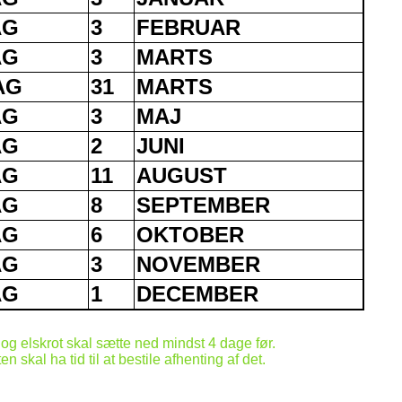
AG
3
FEBRUAR
AG
3
MARTS
AG
31
MARTS
AG
3
MAJ
AG
2
JUNI
AG
11
AUGUST
AG
8
SEPTEMBER
AG
6
OKTOBER
AG
3
NOVEMBER
AG
1
DECEMBER
og elskrot skal sætte ned mindst 4 dage før.
n skal ha tid til at bestile afhenting af det.