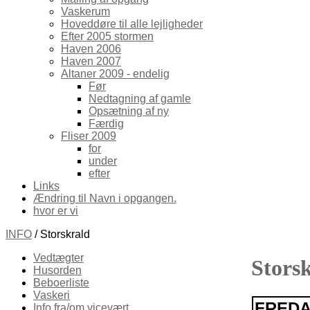
Vaskerum
Hoveddøre til alle lejligheder
Efter 2005 stormen
Haven 2006
Haven 2007
Altaner 2009 - endelig
Før
Nedtagning af gamle
Opsætning af ny
Færdig
Fliser 2009
for
under
efter
Links
Ændring til Navn i opgangen.
hvor er vi
INFO
/ Storskrald
Vedtægter
Stors
Husorden
Beboerliste
Vaskeri
FRED
Info fra/om vicevært