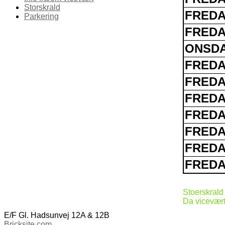
Storskrald
FRED
Parkering
FRED
ONSD
FRED
FRED
FRED
FRED
FRED
FRED
FRED
Stoerskrald 
Da viceværte
E/F Gl. Hadsunvej 12A & 12B
Bricksite.com