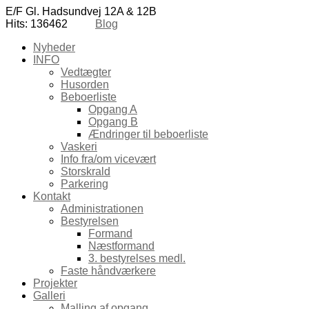
E/F Gl. Hadsundvej 12A & 12B
Hits: 136462
Blog
Nyheder
INFO
Vedtægter
Husorden
Beboerliste
Opgang A
Opgang B
Ændringer til beboerliste
Vaskeri
Info fra/om vicevært
Storskrald
Parkering
Kontakt
Administrationen
Bestyrelsen
Formand
Næstformand
3. bestyrelses medl.
Faste håndværkere
Projekter
Galleri
Malling af opgang