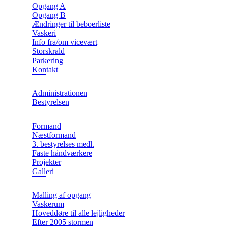
Opgang A
Opgang B
Ændringer til beboerliste
Vaskeri
Info fra/om vicevært
Storskrald
Parkering
Kontakt
Administrationen
Bestyrelsen
Formand
Næstformand
3. bestyrelses medl.
Faste håndværkere
Projekter
Galleri
Malling af opgang
Vaskerum
Hoveddøre til alle lejligheder
Efter 2005 stormen