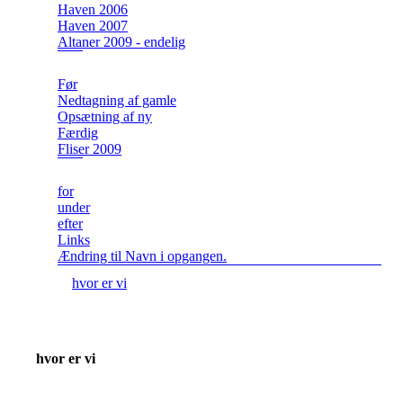
Haven 2006
Haven 2007
Altaner 2009 - endelig
Før
Nedtagning af gamle
Opsætning af ny
Færdig
Fliser 2009
for
under
efter
Links
Ændring til Navn i opgangen.
hvor er vi
hvor er vi